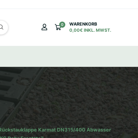
WARENKORB
0
0,00€ INKL. MWST.
ür Rückstauklappe Karmat DN315/400 Abwasser