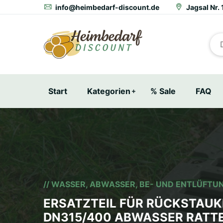
info@heimbedarf-discount.de
Jagsal Nr. 
Start
Kategorien
% Sale
FAQ
// WASSER, ABWASSER, BE- UND ENTLÜFTU
ERSATZTEIL FÜR RÜCKSTAU
DN315/400 ABWASSER RATT