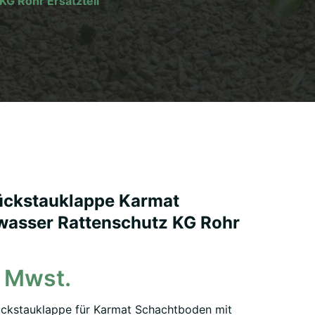
KG Rohr Ersatzteil
Rückstauklappe Karmat
asser Rattenschutz KG Rohr
. Mwst.
ückstauklappe für Karmat Schachtboden mit